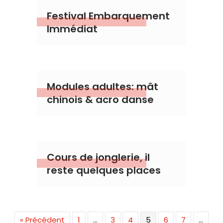
Festival Embarquement
Immédiat
Modules adultes: mât
chinois & acro danse
Cours de jonglerie, il
reste quelques places
« Précédent
1
…
3
4
5
6
7
…