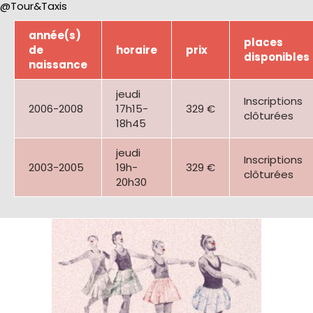
@Tour&Taxis
année(s)
places
de
horaire
prix
disponibles
naissance
jeudi
Inscriptions
2006-2008
17h15-
329 €
clôturées
18h45
jeudi
Inscriptions
2003-2005
19h-
329 €
clôturées
20h30