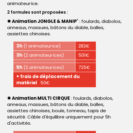
animateur·ice.
2 formules sont proposées :
✸ Animation JONGLE & MANIP'
: foulards, diabolos,
anneaux, massues, bâtons du diable, balles,
assiettes chinoises.
3h
(1 animateur·ice)
282€
3h
(2 animateur·ices)
501€
5h
(2 animateur·ices)
725€
+ frais de déplacement du
matériel
50€
✸ Animation MULTI CIRQUE
: foulards, diabolos,
anneaux, massues, bâtons du diable, balles,
assiettes chinoises, boule, tonneau, tapis de
sécurité. Câble d'équilibre uniquement pour 5h
d'activités.