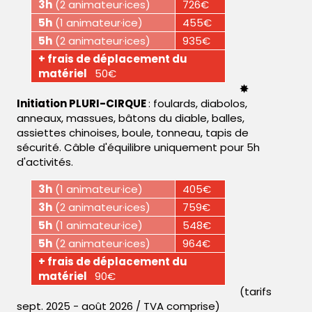
3h
(2 animateur·ices)
726€
5h
(1 animateur·ice)
455€
5h
(2 animateur·ices)
935€
+ frais de déplacement du
matériel
50€
✸
Initiation PLURI-CIRQUE
: foulards, diabolos,
anneaux, massues, bâtons du diable, balles,
assiettes chinoises, boule, tonneau, tapis de
sécurité. Câble d'équilibre uniquement pour 5h
d'activités.
3h
(1 animateur·ice)
405€
3h
(2 animateur·ices)
759€
5h
(1 animateur·ice)
548€
5h
(2 animateur·ices)
964€
+ frais de déplacement du
matériel
90€
(tarifs
sept. 2025 - août 2026 / TVA comprise)