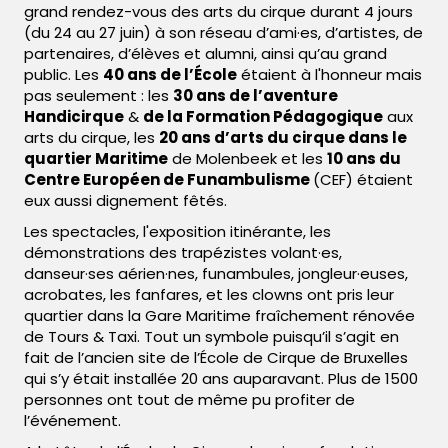
grand rendez-vous des arts du cirque durant 4 jours
(du 24 au 27 juin) à son réseau d’ami·es, d’artistes, de
partenaires, d’élèves et alumni, ainsi qu’au grand
public. Les
40 ans de l’École
étaient à l'honneur mais
pas seulement : les
30 ans de l’aventure
Handicirque
&
de la Formation Pédagogique
aux
arts du cirque, les
20 ans d’arts du cirque dans le
quartier Maritime
de Molenbeek et les
10 ans du
Centre Européen de Funambulisme
(CEF) étaient
eux aussi dignement fêtés.
Les spectacles, l'exposition itinérante, les
démonstrations des trapézistes volant·es,
danseur·ses aérien·nes, funambules, jongleur·euses,
acrobates, les fanfares, et les clowns ont pris leur
quartier dans la Gare Maritime fraîchement rénovée
de Tours & Taxi. Tout un symbole puisqu’il s’agit en
fait de l’ancien site de l’École de Cirque de Bruxelles
qui s’y était installée 20 ans auparavant. Plus de 1500
personnes ont tout de même pu profiter de
l’événement.