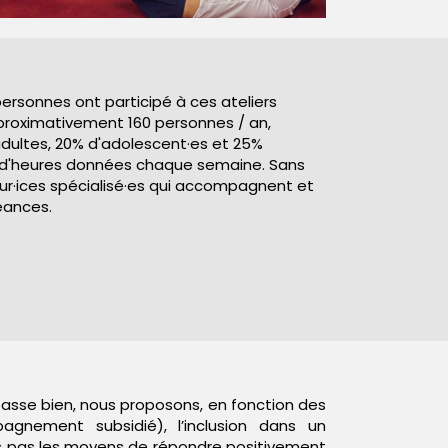
 personnes ont participé à ces ateliers
roximativement 160 personnes / an,
adultes, 20% d'adolescent·es et 25%
e d'heures données chaque semaine. Sans
eur·ices spécialisé·es qui accompagnent et
éances.
e passe bien, nous proposons, en fonction des
agnement subsidié), l’inclusion dans un
ons pas les moyens de répondre positivement