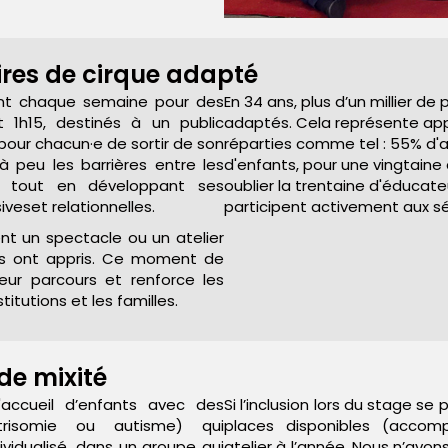
ires de cirque adapté
nent chaque semaine pour des
En 34 ans, plus d’un millier de
t 1h15, destinés à un public
adaptés. Cela représente app
pour chacun·e de sortir de son
réparties comme tel : 55% d'
 peu les barrières entre les
d'enfants, pour une vingtain
, tout en développant ses
oublier la trentaine d'éducat
veset relationnelles.
participent activement aux s
ent un spectacle ou un atelier
els ont appris. Ce moment de
eur parcours et renforce les
stitutions et les familles.
 de mixité
l'accueil d’enfants avec des
Si l’inclusion lors du stage s
 trisomie ou autisme) qui
places disponibles (accomp
idualisé, dans un groupe qui
atelier à l’année. Nous n’av