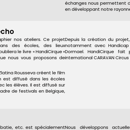
échanges nous permettent de
en développant notre rayonnem
écho
phier nos ateliers. Ce projet
Depuis la création du projet
dans des écoles, des lieux
notamment avec Handicap In
publiera le livre « HandiCirque »
Dormael. HandiCirque fait 
s que nous vous proposons de
international CARAVAN Circus
 Zlatina Rousseva créent le film
m est diffusé dans les écoles
 les élèves. Il est diffusé sur
cadre de festivals en Belgique,
robatie, etc. est spécialement
Nous développons actuell