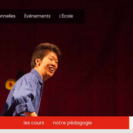
onnelles
Événements
L’École
les cours
notre pédagogie