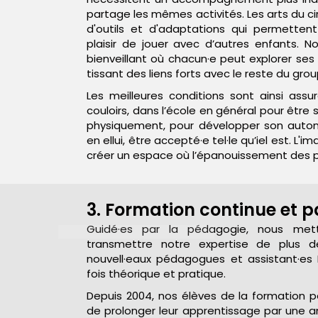
partage les mêmes activités. Les arts du ci
d'outils et d'adaptations qui permettent
plaisir de jouer avec d’autres enfants. 
bienveillant où chacun·e peut explorer ses
tissant des liens forts avec le reste du grou
Les meilleures conditions sont ainsi assur
couloirs, dans l’école en général pour être 
physiquement, pour développer son auton
en ellui, être accepté·e tel·le qu’iel est. L'
créer un espace où l’épanouissement des pot
3. Formation continue et 
Guidé·es par la pédagogie, nous met
transmettre notre expertise de plus 
nouvell·eaux pédagogues et assistant·es 
fois théorique et pratique.
Depuis 2004, nos élèves de la formation 
de prolonger leur apprentissage par une