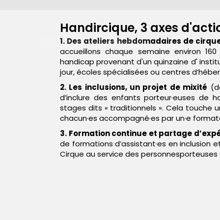
Handircique, 3 axes d'acti
1. Des ateliers hebdomadaires de cirqu
accueillons chaque semaine environ 160
handicap provenant d'un quinzaine d' instit
jour, écoles spécialisées ou centres d’héb
2. Les inclusions, un projet de mixité
(de
d’inclure des enfants porteur·euses de h
stages dits « traditionnels ». Cela touche 
chacun·es accompagné·es par un·e formateu
3. Formation continue et partage d’exp
de formations d’assistant·es en inclusion e
Cirque au service des personnesporteuses 