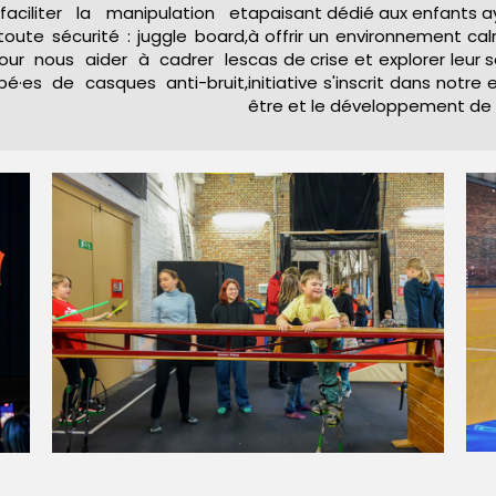
ciliter la manipulation et
apaisant dédié aux enfants ay
 toute sécurité : juggle board,
à offrir un environnement ca
Pour nous aider à cadrer les
cas de crise et explorer leur 
é·es de casques anti-bruit,
initiative s'inscrit dans not
être et le développement de