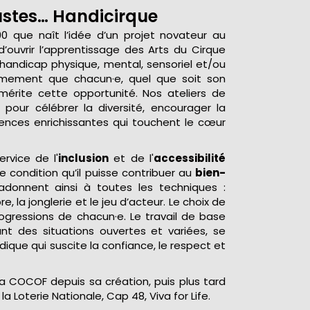
ustes… Handicirque
0 que naît l’idée d’un projet novateur au
d’ouvrir l’apprentissage des Arts du Cirque
andicap physique, mental, sensoriel et/ou
ermement que chacun·e, quel que soit son
mérite cette opportunité. Nos ateliers de
pour célébrer la diversité, encourager la
riences enrichissantes qui touchent le cœur
ervice de l'
inclusion
et de l'
accessibilité
e condition qu’il puisse contribuer au
bien-
adonnent ainsi à toutes les techniques :
bre, la jonglerie et le jeu d’acteur. Le choix de
ogressions de chacun·e. Le travail de base
nt des situations ouvertes et variées, se
ique qui suscite la confiance, le respect et
a COCOF depuis sa création, puis plus tard
la Loterie Nationale, Cap 48, Viva for Life.