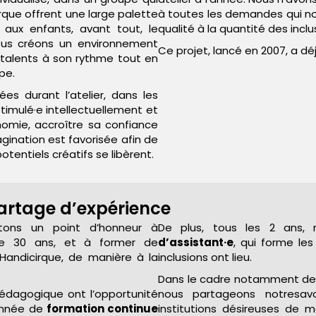
rque offrent une large palette
à toutes les demandes qui nous
 aux enfants, avant tout, le
qualité à la quantité des inclu
Nous créons un environnement
Ce projet, lancé en 2007, a dé
 talents à son rythme tout en
pe.
ées durant l’atelier, dans les
stimulé·e intellectuellement et
omie, accroître sa confiance
imagination est favorisée afin de
entiels créatifs se libèrent.
partage d’expérience
tons un point d’honneur à
De plus, tous les 2 ans
de 30 ans, et à former de
d’assistant·e
, qui forme les
Handicirque, de manière à la
inclusions ont lieu.
Dans le cadre notamment d
pédagogique ont l’opportunité
nous partageons notresav
 année de
formation continue
institutions désireuses de