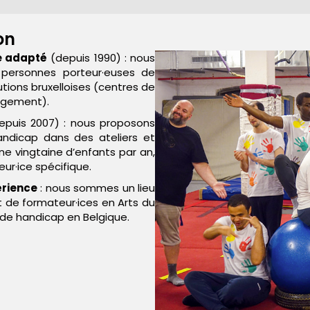
on
e adapté
(depuis 1990) : nous
 personnes porteur·euses de
utions bruxelloises (centres de
ergement).
puis 2007) : nous proposons
andicap dans des ateliers et
une vingtaine d’enfants par an,
r·ice spécifique.
érience
: nous sommes un lieu
t de formateur·ices en Arts du
de handicap en Belgique.