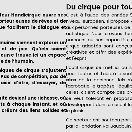
Du cirque pour to
cteur Handicirque ouvre ses
C’est à l’aube des années 9
porteur·euses de rêves et de
niveau européen. Il propose 
e facilitent le dialogue et
aux personnes porteuses de h
autistique. Nous croyons f
parcours ou ses capacités, 
naires viennent explorer un
cirque adaptés sont conçus 
 et de joie. Qu’iels soient
créativité et offrir des expé
acun·e trouve ici un espace
et l'esprit.
te de l’humain.
L’outil cirque se met ici au s
niques de cirque s’ajustent
pour toutes et tous, à la seul
 Pas de compétition, pas de
être
de la personne. Iels s’
aisir d’être, d’essayer, de
l’acrobatie, le trapèze, l’équili
celles-citient compte des pr
sité devient une richesse, où
se veut tolérant en proposa
nts à chaque instant, et où
développant dans un esprit lud
 créant des liens solides et
le plaisir.
Ce secteur est soutenu par l
par la Fondation Roi Baudouin, 