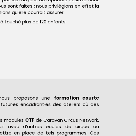
 sont faites ; nous privilégions en effet la
sions qu’elle pourrait assurer.
jà touché plus de 120 enfants.
, nous proposons une
formation courte
 futur·es encadrant·es des ateliers où des
es modules
CTF
de Caravan Circus Network,
oir avec d’autres écoles de cirque ou
 mettre en place de tels programmes. Ces