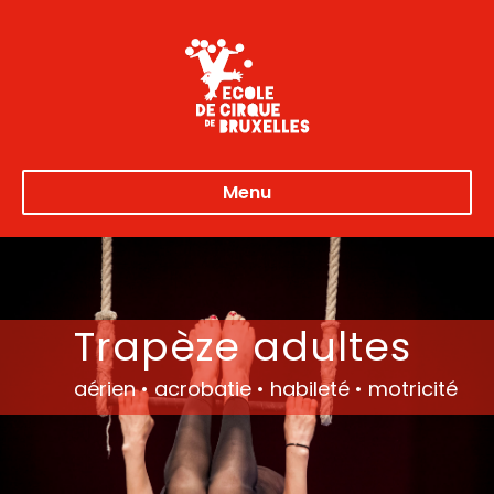
Menu
Trapèze adultes
aérien • acrobatie • habileté • motricité