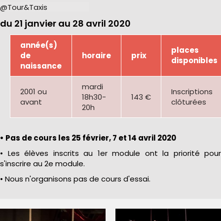
@Tour&Taxis
du 21 janvier au 28 avril 2020
année(s)
places
de
horaire
prix
disponibles
naissance
mardi
2001 ou
Inscriptions
18h30-
143 €
avant
clôturées
20h
• Pas de cours les 25 février, 7 et 14 avril 2020
• Les élèves inscrits au 1er module ont la priorité pour
s'inscrire au 2e module.
• Nous n'organisons pas de cours d'essai.