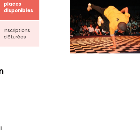
places
disponibles
Inscriptions
clôturées
n
i